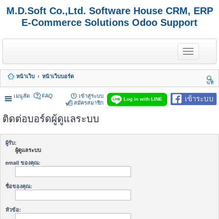
M.D.Soft Co.,Ltd. Software House CRM, ERP
E-Commerce Solutions Odoo Support
T
o
g
g
หน้าเว็บ
หน้าเว็บบอร์ด
l
นห
e
า
n
เมนูลัด
FAQ
เข้าสู่ระบบ
เข้าระบบ
Log in with LINE
a
สมัครสมาชิก
v
ติดต่อบอร์ดผู้ดูแลระบบ
i
g
a
t
ผู้รับ:
i
ผู้ดูแลระบบ
o
n
email ของคุณ:
ชื่อของคุณ:
หัวข้อ: