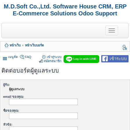
M.D.Soft Co.,Ltd. Software House CRM, ERP
E-Commerce Solutions Odoo Support
T
o
g
g
หน้าเว็บ
หน้าเว็บบอร์ด
l
นห
e
า
n
เมนูลัด
FAQ
เข้าสู่ระบบ
เข้าระบบ
Log in with LINE
a
สมัครสมาชิก
v
ติดต่อบอร์ดผู้ดูแลระบบ
i
g
a
t
ผู้รับ:
i
ผู้ดูแลระบบ
o
n
email ของคุณ:
ชื่อของคุณ:
หัวข้อ: