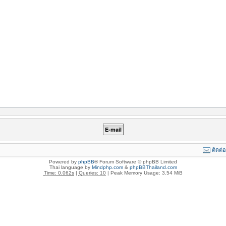
ติดต่
Powered by
phpBB
® Forum Software © phpBB Limited
Thai language by
Mindphp.com
&
phpBBThailand.com
Time: 0.062s
|
Queries: 10
| Peak Memory Usage: 3.54 MiB