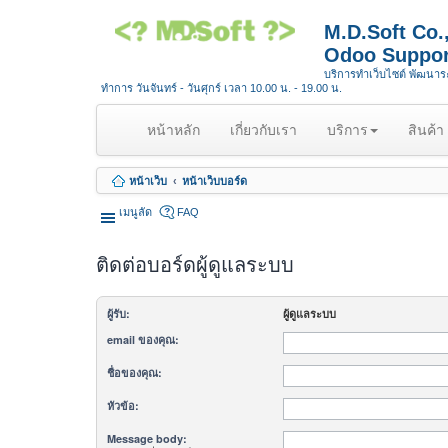
M.D.Soft Co
Odoo Suppor
บริการทำเว็บไซต์ พัฒนา
ทำการ วันจันทร์ - วันศุกร์ เวลา 10.00 น. - 19.00 น.
(
หน้าหลัก
เกี่ยวกับเรา
บริการ
สินค้า
c
u
หน้าเว็บ
หน้าเว็บบอร์ด
r
r
เมนูลัด
FAQ
e
n
ติดต่อบอร์ดผู้ดูแลระบบ
t
)
ผู้รับ:
ผู้ดูแลระบบ
email ของคุณ:
ชื่อของคุณ:
หัวข้อ:
Message body: