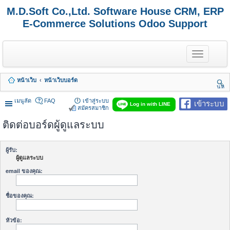
M.D.Soft Co.,Ltd. Software House CRM, ERP
E-Commerce Solutions Odoo Support
T
o
g
g
หน้าเว็บ
หน้าเว็บบอร์ด
l
นห
e
า
n
เมนูลัด
FAQ
เข้าสู่ระบบ
เข้าระบบ
Log in with LINE
a
สมัครสมาชิก
v
ติดต่อบอร์ดผู้ดูแลระบบ
i
g
a
t
ผู้รับ:
i
ผู้ดูแลระบบ
o
n
email ของคุณ:
ชื่อของคุณ:
หัวข้อ: