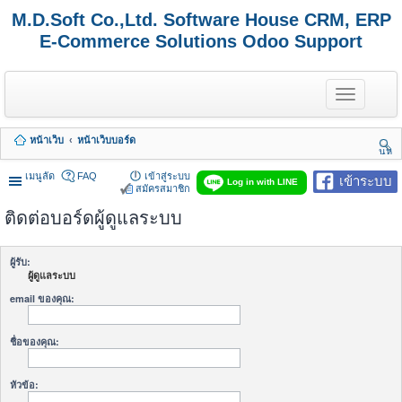
M.D.Soft Co.,Ltd. Software House CRM, ERP
E-Commerce Solutions Odoo Support
T
o
g
g
หน้าเว็บ
หน้าเว็บบอร์ด
l
นห
e
า
n
เมนูลัด
FAQ
เข้าสู่ระบบ
เข้าระบบ
Log in with LINE
a
สมัครสมาชิก
v
ติดต่อบอร์ดผู้ดูแลระบบ
i
g
a
t
ผู้รับ:
i
ผู้ดูแลระบบ
o
n
email ของคุณ:
ชื่อของคุณ:
หัวข้อ: