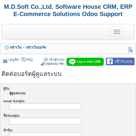
M.D.Soft Co.,Ltd. Software House CRM, ERP
E-Commerce Solutions Odoo Support
T
o
g
g
หน้าเว็บ
หน้าเว็บบอร์ด
l
นห
e
า
n
เมนูลัด
FAQ
เข้าสู่ระบบ
เข้าระบบ
Log in with LINE
a
สมัครสมาชิก
v
ติดต่อบอร์ดผู้ดูแลระบบ
i
g
a
t
ผู้รับ:
i
ผู้ดูแลระบบ
o
n
email ของคุณ:
ชื่อของคุณ:
หัวข้อ: