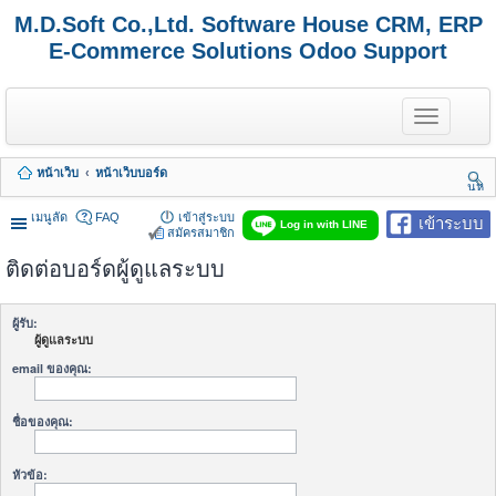
M.D.Soft Co.,Ltd. Software House CRM, ERP
E-Commerce Solutions Odoo Support
T
o
g
g
หน้าเว็บ
หน้าเว็บบอร์ด
l
นห
e
า
n
เมนูลัด
FAQ
เข้าสู่ระบบ
เข้าระบบ
Log in with LINE
a
สมัครสมาชิก
v
ติดต่อบอร์ดผู้ดูแลระบบ
i
g
a
t
ผู้รับ:
i
ผู้ดูแลระบบ
o
n
email ของคุณ:
ชื่อของคุณ:
หัวข้อ: