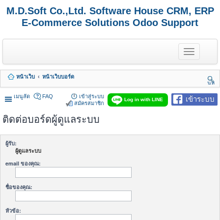
M.D.Soft Co.,Ltd. Software House CRM, ERP
E-Commerce Solutions Odoo Support
T
o
g
g
หน้าเว็บ
หน้าเว็บบอร์ด
l
นห
e
า
n
เมนูลัด
FAQ
เข้าสู่ระบบ
เข้าระบบ
Log in with LINE
a
สมัครสมาชิก
v
ติดต่อบอร์ดผู้ดูแลระบบ
i
g
a
t
ผู้รับ:
i
ผู้ดูแลระบบ
o
n
email ของคุณ:
ชื่อของคุณ:
หัวข้อ: