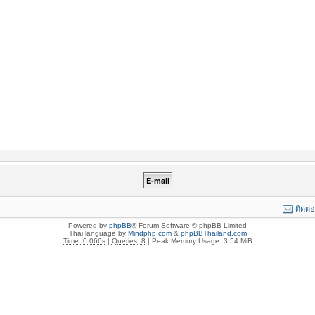
ติดต่
Powered by
phpBB
® Forum Software © phpBB Limited
Thai language by
Mindphp.com
&
phpBBThailand.com
Time: 0.066s
|
Queries: 8
| Peak Memory Usage: 3.54 MiB