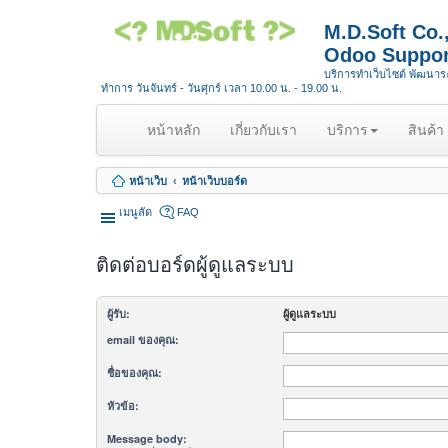
M.D.Soft Co
Odoo Suppor
บริการทำเว็บไซต์ พัฒนา
ทำการ วันจันทร์ - วันศุกร์ เวลา 10.00 น. - 19.00 น.
(
หน้าหลัก
เกี่ยวกับเรา
บริการ
สินค้า
c
u
หน้าเว็บ
หน้าเว็บบอร์ด
r
r
เมนูลัด
FAQ
e
n
ติดต่อบอร์ดผู้ดูแลระบบ
t
)
ผู้รับ:
ผู้ดูแลระบบ
email ของคุณ:
ชื่อของคุณ:
หัวข้อ:
Message body: