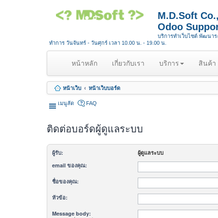
M.D.Soft Co
Odoo Suppor
บริการทำเว็บไซต์ พัฒนา
ทำการ วันจันทร์ - วันศุกร์ เวลา 10.00 น. - 19.00 น.
(
หน้าหลัก
เกี่ยวกับเรา
บริการ
สินค้า
c
u
หน้าเว็บ
หน้าเว็บบอร์ด
r
r
เมนูลัด
FAQ
e
n
ติดต่อบอร์ดผู้ดูแลระบบ
t
)
ผู้รับ:
ผู้ดูแลระบบ
email ของคุณ:
ชื่อของคุณ:
หัวข้อ:
Message body: