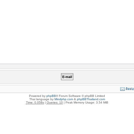
ติดต่
Powered by
phpBB
® Forum Software © phpBB Limited
Thai language by
Mindphp.com
&
phpBBThailand.com
Time: 0.058s
|
Queries: 10
| Peak Memory Usage: 3.54 MiB