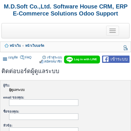
M.D.Soft Co.,Ltd. Software House CRM, ERP
E-Commerce Solutions Odoo Support
T
o
g
g
หน้าเว็บ
หน้าเว็บบอร์ด
l
นห
e
า
n
เมนูลัด
FAQ
เข้าสู่ระบบ
เข้าระบบ
Log in with LINE
a
สมัครสมาชิก
v
ติดต่อบอร์ดผู้ดูแลระบบ
i
g
a
t
ผู้รับ:
i
ผู้ดูแลระบบ
o
n
email ของคุณ:
ชื่อของคุณ:
หัวข้อ: