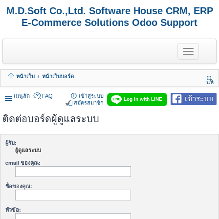
M.D.Soft Co.,Ltd. Software House CRM, ERP
E-Commerce Solutions Odoo Support
T
o
g
g
หน้าเว็บ
หน้าเว็บบอร์ด
l
นห
e
า
n
เมนูลัด
FAQ
เข้าสู่ระบบ
เข้าระบบ
Log in with LINE
a
สมัครสมาชิก
v
ติดต่อบอร์ดผู้ดูแลระบบ
i
g
a
t
ผู้รับ:
i
ผู้ดูแลระบบ
o
n
email ของคุณ:
ชื่อของคุณ:
หัวข้อ: