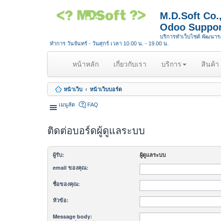
M.D.Soft Co
Odoo Suppor
บริการทำเว็บไซต์ พัฒนา
ทำการ วันจันทร์ - วันศุกร์ เวลา 10.00 น. - 19.00 น.
(
หน้าหลัก
เกี่ยวกับเรา
บริการ
สินค้า
c
u
หน้าเว็บ
หน้าเว็บบอร์ด
r
r
เมนูลัด
FAQ
e
n
ติดต่อบอร์ดผู้ดูแลระบบ
t
)
ผู้รับ:
ผู้ดูแลระบบ
email ของคุณ:
ชื่อของคุณ:
หัวข้อ:
Message body: