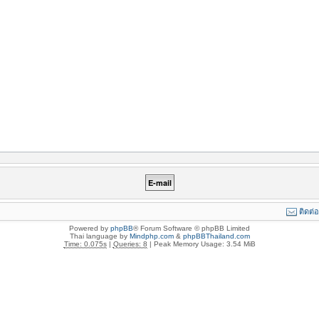
ติดต่
Powered by
phpBB
® Forum Software © phpBB Limited
Thai language by
Mindphp.com
&
phpBBThailand.com
Time: 0.075s
|
Queries: 8
| Peak Memory Usage: 3.54 MiB