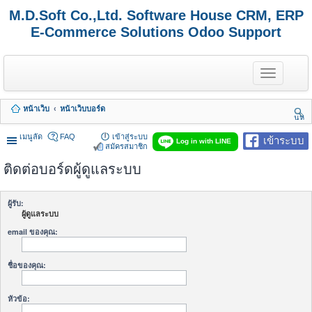
M.D.Soft Co.,Ltd. Software House CRM, ERP
E-Commerce Solutions Odoo Support
T
o
g
g
หน้าเว็บ
หน้าเว็บบอร์ด
l
นห
e
า
n
เมนูลัด
FAQ
เข้าสู่ระบบ
เข้าระบบ
Log in with LINE
a
สมัครสมาชิก
v
ติดต่อบอร์ดผู้ดูแลระบบ
i
g
a
t
ผู้รับ:
i
ผู้ดูแลระบบ
o
n
email ของคุณ:
ชื่อของคุณ:
หัวข้อ: