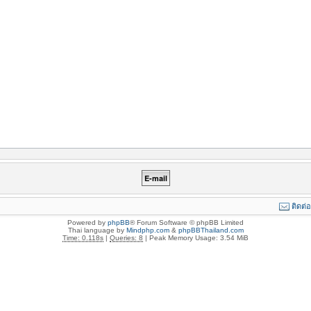
ติดต่
Powered by
phpBB
® Forum Software © phpBB Limited
Thai language by
Mindphp.com
&
phpBBThailand.com
Time: 0.118s
|
Queries: 8
| Peak Memory Usage: 3.54 MiB