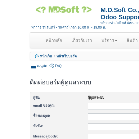
M.D.Soft Co
Odoo Suppor
บริการทำเว็บไซต์ พัฒนา
ทำการ วันจันทร์ - วันศุกร์ เวลา 10.00 น. - 19.00 น.
(
หน้าหลัก
เกี่ยวกับเรา
บริการ
สินค้า
c
u
หน้าเว็บ
หน้าเว็บบอร์ด
r
r
เมนูลัด
FAQ
e
n
ติดต่อบอร์ดผู้ดูแลระบบ
t
)
ผู้รับ:
ผู้ดูแลระบบ
email ของคุณ:
ชื่อของคุณ:
หัวข้อ:
Message body: