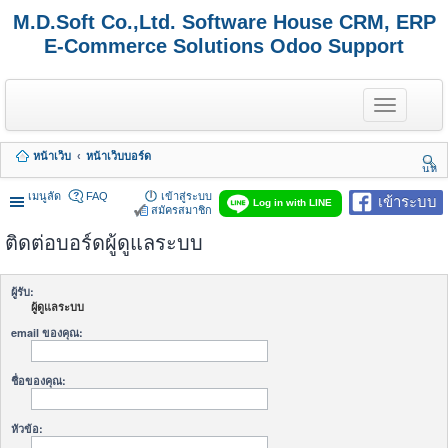
M.D.Soft Co.,Ltd. Software House CRM, ERP
E-Commerce Solutions Odoo Support
T
o
g
g
หน้าเว็บ
หน้าเว็บบอร์ด
l
นห
e
า
n
เมนูลัด
FAQ
เข้าสู่ระบบ
เข้าระบบ
Log in with LINE
a
สมัครสมาชิก
v
ติดต่อบอร์ดผู้ดูแลระบบ
i
g
a
t
ผู้รับ:
i
ผู้ดูแลระบบ
o
n
email ของคุณ:
ชื่อของคุณ:
หัวข้อ: