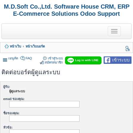
M.D.Soft Co.,Ltd. Software House CRM, ERP
E-Commerce Solutions Odoo Support
T
o
g
g
หน้าเว็บ
หน้าเว็บบอร์ด
l
นห
e
า
n
เมนูลัด
FAQ
เข้าสู่ระบบ
เข้าระบบ
Log in with LINE
a
สมัครสมาชิก
v
ติดต่อบอร์ดผู้ดูแลระบบ
i
g
a
t
ผู้รับ:
i
ผู้ดูแลระบบ
o
n
email ของคุณ:
ชื่อของคุณ:
หัวข้อ: