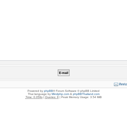
ติดต่
Powered by
phpBB
® Forum Software © phpBB Limited
Thai language by
Mindphp.com
&
phpBBThailand.com
Time: 0.059s
|
Queries: 8
| Peak Memory Usage: 3.54 MiB