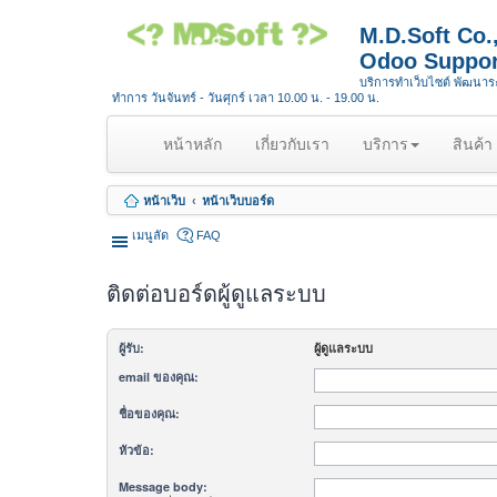
M.D.Soft Co
Odoo Suppor
บริการทำเว็บไซต์ พัฒนา
ทำการ วันจันทร์ - วันศุกร์ เวลา 10.00 น. - 19.00 น.
(
หน้าหลัก
เกี่ยวกับเรา
บริการ
สินค้า
c
u
หน้าเว็บ
หน้าเว็บบอร์ด
r
r
เมนูลัด
FAQ
e
n
ติดต่อบอร์ดผู้ดูแลระบบ
t
)
ผู้รับ:
ผู้ดูแลระบบ
email ของคุณ:
ชื่อของคุณ:
หัวข้อ:
Message body: