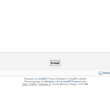
ติดต่
Powered by
phpBB
® Forum Software © phpBB Limited
Thai language by
Mindphp.com
&
phpBBThailand.com
Time: 0.082s
|
Queries: 8
| Peak Memory Usage: 3.54 MiB