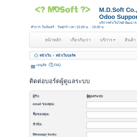
M.D.Soft Co
Odoo Suppor
บริการทำเว็บไซต์ พัฒนา
ทำการ วันจันทร์ - วันศุกร์ เวลา 10.00 น. - 19.00 น.
(
หน้าหลัก
เกี่ยวกับเรา
บริการ
สินค้า
c
u
หน้าเว็บ
หน้าเว็บบอร์ด
r
r
เมนูลัด
FAQ
e
n
ติดต่อบอร์ดผู้ดูแลระบบ
t
)
ผู้รับ:
ผู้ดูแลระบบ
email ของคุณ:
ชื่อของคุณ:
หัวข้อ:
Message body: