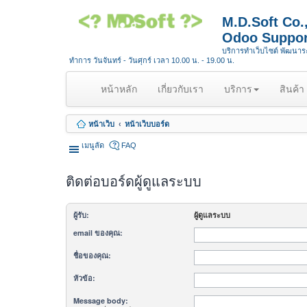
M.D.Soft Co
Odoo Suppor
บริการทำเว็บไซต์ พัฒนา
ทำการ วันจันทร์ - วันศุกร์ เวลา 10.00 น. - 19.00 น.
(
หน้าหลัก
เกี่ยวกับเรา
บริการ
สินค้า
c
u
หน้าเว็บ
หน้าเว็บบอร์ด
r
r
เมนูลัด
FAQ
e
n
ติดต่อบอร์ดผู้ดูแลระบบ
t
)
ผู้รับ:
ผู้ดูแลระบบ
email ของคุณ:
ชื่อของคุณ:
หัวข้อ:
Message body: