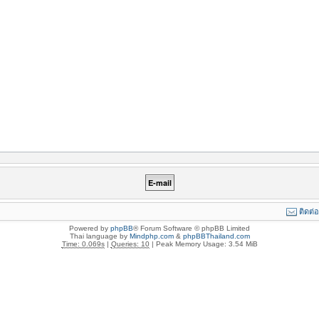
ติดต่
Powered by
phpBB
® Forum Software © phpBB Limited
Thai language by
Mindphp.com
&
phpBBThailand.com
Time: 0.069s
|
Queries: 10
| Peak Memory Usage: 3.54 MiB