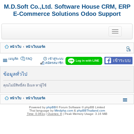
M.D.Soft Co.,Ltd. Software House CRM, ERP
E-Commerce Solutions Odoo Support
T
o
g
g
หน้าเว็บ
หน้าเว็บบอร์ด
l
นห
e
า
n
เมนูลัด
FAQ
เข้าสู่ระบบ
เข้าระบบ
Log in with LINE
a
สมัครสมาชิก
v
i
ข้อมูลทั่วไป
g
a
t
คุณไม่มีสิทธิ์ส่ง อีเมล หาผู้ใช้
i
o
หน้าเว็บ
หน้าเว็บบอร์ด
n
Powered by
phpBB
® Forum Software © phpBB Limited
Thai language by
Mindphp.com
&
phpBBThailand.com
Time: 0.061s
|
Queries: 8
| Peak Memory Usage: 3.16 MiB