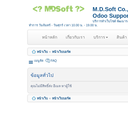
M.D.Soft Co
Odoo Suppor
บริการทำเว็บไซต์ พัฒนา
ทำการ วันจันทร์ - วันศุกร์ เวลา 10.00 น. - 19.00 น.
(
หน้าหลัก
เกี่ยวกับเรา
บริการ
สินค้า
c
u
หน้าเว็บ
หน้าเว็บบอร์ด
r
r
เมนูลัด
FAQ
e
n
ข้อมูลทั่วไป
t
)
คุณไม่มีสิทธิ์ส่ง อีเมล หาผู้ใช้
หน้าเว็บ
หน้าเว็บบอร์ด