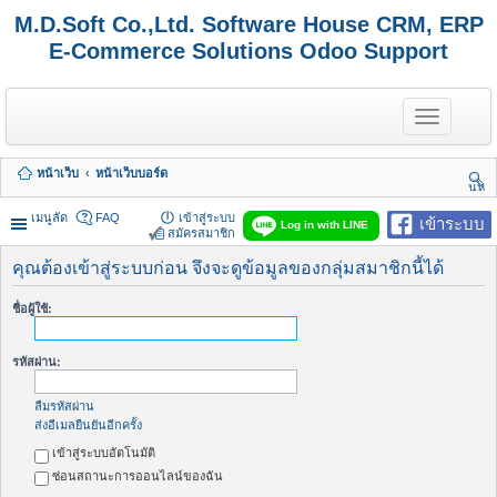
M.D.Soft Co.,Ltd. Software House CRM, ERP
E-Commerce Solutions Odoo Support
T
o
g
g
หน้าเว็บ
หน้าเว็บบอร์ด
l
นห
e
า
n
เมนูลัด
FAQ
เข้าสู่ระบบ
เข้าระบบ
Log in with LINE
a
สมัครสมาชิก
v
i
คุณต้องเข้าสู่ระบบก่อน จึงจะดูข้อมูลของกลุ่มสมาชิกนี้ได้
g
a
ชื่อผู้ใช้:
t
i
o
รหัสผ่าน:
n
ลืมรหัสผ่าน
ส่งอีเมลยืนยันอีกครั้ง
เข้าสู่ระบบอัตโนมัติ
ซ่อนสถานะการออนไลน์ของฉัน