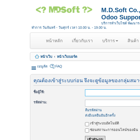
M.D.Soft Co
Odoo Suppor
บริการทำเว็บไซต์ พัฒนา
ทำการ วันจันทร์ - วันศุกร์ เวลา 10.00 น. - 19.00 น.
(
หน้าหลัก
เกี่ยวกับเรา
บริการ
สินค้า
c
u
หน้าเว็บ
หน้าเว็บบอร์ด
r
r
เมนูลัด
FAQ
e
n
คุณต้องเข้าสู่ระบบก่อน จึงจะดูข้อมูลของกลุ่มสมาชิ
t
)
ชื่อผู้ใช้:
รหัสผ่าน:
ลืมรหัสผ่าน
ส่งอีเมลยืนยันอีกครั้ง
เข้าสู่ระบบอัตโนมัติ
ซ่อนสถานะการออนไลน์ของฉัน