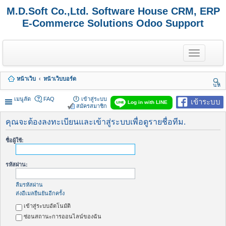
M.D.Soft Co.,Ltd. Software House CRM, ERP
E-Commerce Solutions Odoo Support
T
o
g
g
หน้าเว็บ
หน้าเว็บบอร์ด
l
นห
e
า
n
เมนูลัด
FAQ
เข้าสู่ระบบ
เข้าระบบ
Log in with LINE
a
สมัครสมาชิก
v
i
คุณจะต้องลงทะเบียนและเข้าสู่ระบบเพื่อดูรายชื่อทีม.
g
a
ชื่อผู้ใช้:
t
i
o
รหัสผ่าน:
n
ลืมรหัสผ่าน
ส่งอีเมลยืนยันอีกครั้ง
เข้าสู่ระบบอัตโนมัติ
ซ่อนสถานะการออนไลน์ของฉัน