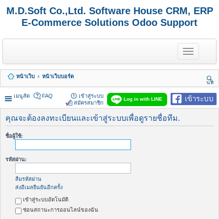
M.D.Soft Co.,Ltd. Software House CRM, ERP
E-Commerce Solutions Odoo Support
T
o
g
g
หน้าเว็บ
หน้าเว็บบอร์ด
l
นห
e
า
n
เมนูลัด
FAQ
เข้าสู่ระบบ
เข้าระบบ
Log in with LINE
a
สมัครสมาชิก
v
i
คุณจะต้องลงทะเบียนและเข้าสู่ระบบเพื่อดูรายชื่อทีม.
g
a
ชื่อผู้ใช้:
t
i
o
รหัสผ่าน:
n
ลืมรหัสผ่าน
ส่งอีเมลยืนยันอีกครั้ง
เข้าสู่ระบบอัตโนมัติ
ซ่อนสถานะการออนไลน์ของฉัน