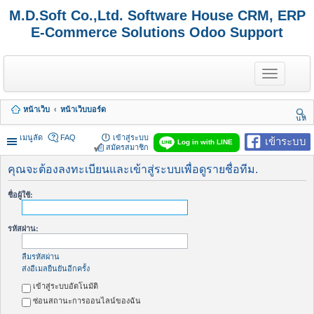
M.D.Soft Co.,Ltd. Software House CRM, ERP
E-Commerce Solutions Odoo Support
T
o
g
g
หน้าเว็บ
หน้าเว็บบอร์ด
l
นห
e
า
n
เมนูลัด
FAQ
เข้าสู่ระบบ
เข้าระบบ
Log in with LINE
a
สมัครสมาชิก
v
i
คุณจะต้องลงทะเบียนและเข้าสู่ระบบเพื่อดูรายชื่อทีม.
g
a
ชื่อผู้ใช้:
t
i
o
รหัสผ่าน:
n
ลืมรหัสผ่าน
ส่งอีเมลยืนยันอีกครั้ง
เข้าสู่ระบบอัตโนมัติ
ซ่อนสถานะการออนไลน์ของฉัน