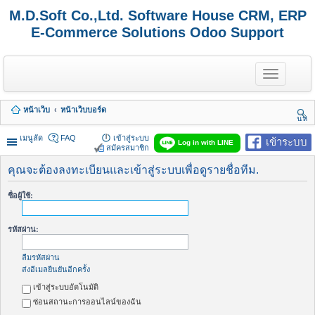
M.D.Soft Co.,Ltd. Software House CRM, ERP
E-Commerce Solutions Odoo Support
T
o
g
g
หน้าเว็บ
หน้าเว็บบอร์ด
l
นห
e
า
n
เมนูลัด
FAQ
เข้าสู่ระบบ
เข้าระบบ
Log in with LINE
a
สมัครสมาชิก
v
i
คุณจะต้องลงทะเบียนและเข้าสู่ระบบเพื่อดูรายชื่อทีม.
g
a
ชื่อผู้ใช้:
t
i
o
รหัสผ่าน:
n
ลืมรหัสผ่าน
ส่งอีเมลยืนยันอีกครั้ง
เข้าสู่ระบบอัตโนมัติ
ซ่อนสถานะการออนไลน์ของฉัน