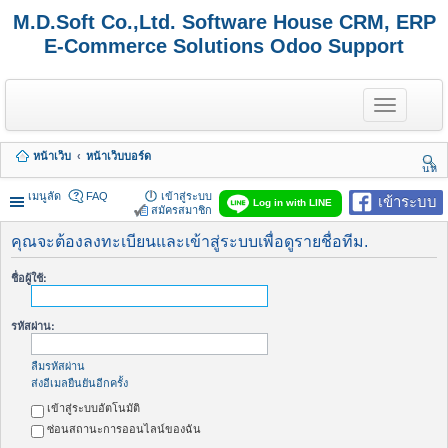
M.D.Soft Co.,Ltd. Software House CRM, ERP
E-Commerce Solutions Odoo Support
T
o
g
g
หน้าเว็บ
หน้าเว็บบอร์ด
l
นห
e
า
n
เมนูลัด
FAQ
เข้าสู่ระบบ
เข้าระบบ
Log in with LINE
a
สมัครสมาชิก
v
i
คุณจะต้องลงทะเบียนและเข้าสู่ระบบเพื่อดูรายชื่อทีม.
g
a
ชื่อผู้ใช้:
t
i
o
รหัสผ่าน:
n
ลืมรหัสผ่าน
ส่งอีเมลยืนยันอีกครั้ง
เข้าสู่ระบบอัตโนมัติ
ซ่อนสถานะการออนไลน์ของฉัน