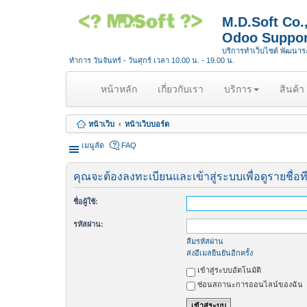
M.D.Soft Co
Odoo Suppor
บริการทำเว็บไซต์ พัฒนา
ทำการ วันจันทร์ - วันศุกร์ เวลา 10.00 น. - 19.00 น.
(
หน้าหลัก
เกี่ยวกับเรา
บริการ
สินค้า
c
u
หน้าเว็บ
หน้าเว็บบอร์ด
r
r
เมนูลัด
FAQ
e
n
คุณจะต้องลงทะเบียนและเข้าสู่ระบบเพื่อดูรายชื่อท
t
)
ชื่อผู้ใช้:
รหัสผ่าน:
ลืมรหัสผ่าน
ส่งอีเมลยืนยันอีกครั้ง
เข้าสู่ระบบอัตโนมัติ
ซ่อนสถานะการออนไลน์ของฉัน