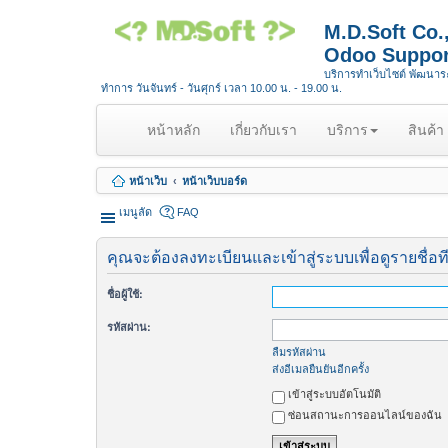
M.D.Soft Co
Odoo Suppor
บริการทำเว็บไซต์ พัฒนา
ทำการ วันจันทร์ - วันศุกร์ เวลา 10.00 น. - 19.00 น.
(
หน้าหลัก
เกี่ยวกับเรา
บริการ
สินค้า
c
u
หน้าเว็บ
หน้าเว็บบอร์ด
r
r
เมนูลัด
FAQ
e
n
คุณจะต้องลงทะเบียนและเข้าสู่ระบบเพื่อดูรายชื่อท
t
)
ชื่อผู้ใช้:
รหัสผ่าน:
ลืมรหัสผ่าน
ส่งอีเมลยืนยันอีกครั้ง
เข้าสู่ระบบอัตโนมัติ
ซ่อนสถานะการออนไลน์ของฉัน