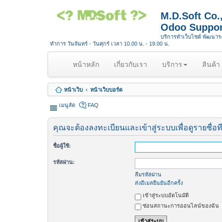
M.D.Soft Co
Odoo Suppor
บริการทำเว็บไซต์ พัฒนา
ทำการ วันจันทร์ - วันศุกร์ เวลา 10.00 น. - 19.00 น.
(
หน้าหลัก
เกี่ยวกับเรา
บริการ
สินค้า
c
u
หน้าเว็บ
หน้าเว็บบอร์ด
r
r
เมนูลัด
FAQ
e
n
คุณจะต้องลงทะเบียนและเข้าสู่ระบบเพื่อดูรายชื่อท
t
)
ชื่อผู้ใช้:
รหัสผ่าน:
ลืมรหัสผ่าน
ส่งอีเมลยืนยันอีกครั้ง
เข้าสู่ระบบอัตโนมัติ
ซ่อนสถานะการออนไลน์ของฉัน