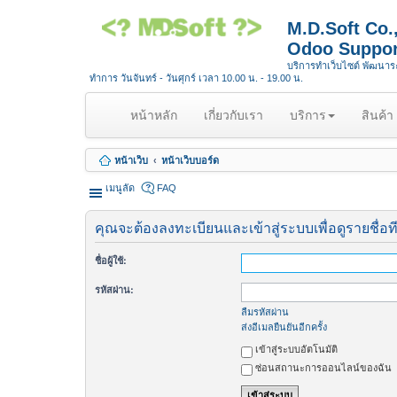
M.D.Soft Co
Odoo Suppor
บริการทำเว็บไซต์ พัฒนา
ทำการ วันจันทร์ - วันศุกร์ เวลา 10.00 น. - 19.00 น.
(
หน้าหลัก
เกี่ยวกับเรา
บริการ
สินค้า
c
u
หน้าเว็บ
หน้าเว็บบอร์ด
r
r
เมนูลัด
FAQ
e
n
คุณจะต้องลงทะเบียนและเข้าสู่ระบบเพื่อดูรายชื่อท
t
)
ชื่อผู้ใช้:
รหัสผ่าน:
ลืมรหัสผ่าน
ส่งอีเมลยืนยันอีกครั้ง
เข้าสู่ระบบอัตโนมัติ
ซ่อนสถานะการออนไลน์ของฉัน