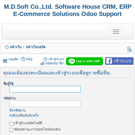
M.D.Soft Co.,Ltd. Software House CRM, ERP
E-Commerce Solutions Odoo Support
T
o
g
g
หน้าเว็บ
หน้าเว็บบอร์ด
l
นห
e
า
n
เมนูลัด
FAQ
เข้าสู่ระบบ
เข้าระบบ
Log in with LINE
a
สมัครสมาชิก
v
i
คุณจะต้องลงทะเบียนและเข้าสู่ระบบเพื่อดูรายชื่อทีม.
g
a
ชื่อผู้ใช้:
t
i
o
รหัสผ่าน:
n
ลืมรหัสผ่าน
ส่งอีเมลยืนยันอีกครั้ง
เข้าสู่ระบบอัตโนมัติ
ซ่อนสถานะการออนไลน์ของฉัน