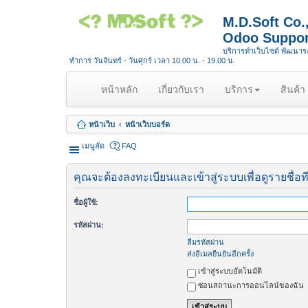
M.D.Soft Co
Odoo Suppor
บริการทำเว็บไซต์ พัฒนา
ทำการ วันจันทร์ - วันศุกร์ เวลา 10.00 น. - 19.00 น.
(
หน้าหลัก
เกี่ยวกับเรา
บริการ
สินค้า
c
u
หน้าเว็บ
หน้าเว็บบอร์ด
r
r
เมนูลัด
FAQ
e
n
คุณจะต้องลงทะเบียนและเข้าสู่ระบบเพื่อดูรายชื่อท
t
)
ชื่อผู้ใช้:
รหัสผ่าน:
ลืมรหัสผ่าน
ส่งอีเมลยืนยันอีกครั้ง
เข้าสู่ระบบอัตโนมัติ
ซ่อนสถานะการออนไลน์ของฉัน