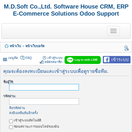
M.D.Soft Co.,Ltd. Software House CRM, ERP
E-Commerce Solutions Odoo Support
T
o
g
g
หน้าเว็บ
หน้าเว็บบอร์ด
l
นห
e
า
n
เมนูลัด
FAQ
เข้าสู่ระบบ
เข้าระบบ
Log in with LINE
a
สมัครสมาชิก
v
i
คุณจะต้องลงทะเบียนและเข้าสู่ระบบเพื่อดูรายชื่อทีม.
g
a
ชื่อผู้ใช้:
t
i
o
รหัสผ่าน:
n
ลืมรหัสผ่าน
ส่งอีเมลยืนยันอีกครั้ง
เข้าสู่ระบบอัตโนมัติ
ซ่อนสถานะการออนไลน์ของฉัน