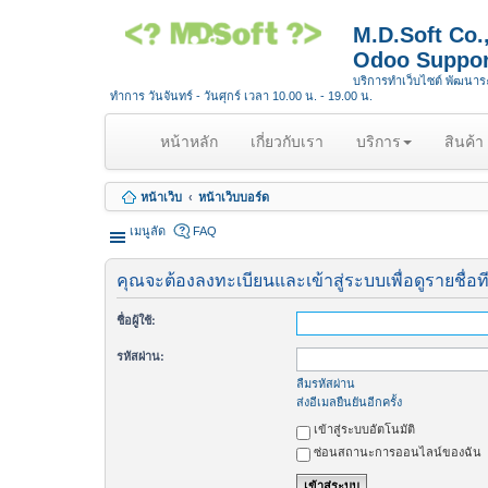
M.D.Soft Co
Odoo Suppor
บริการทำเว็บไซต์ พัฒนา
ทำการ วันจันทร์ - วันศุกร์ เวลา 10.00 น. - 19.00 น.
(
หน้าหลัก
เกี่ยวกับเรา
บริการ
สินค้า
c
u
หน้าเว็บ
หน้าเว็บบอร์ด
r
r
เมนูลัด
FAQ
e
n
คุณจะต้องลงทะเบียนและเข้าสู่ระบบเพื่อดูรายชื่อท
t
)
ชื่อผู้ใช้:
รหัสผ่าน:
ลืมรหัสผ่าน
ส่งอีเมลยืนยันอีกครั้ง
เข้าสู่ระบบอัตโนมัติ
ซ่อนสถานะการออนไลน์ของฉัน