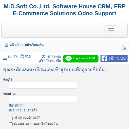
M.D.Soft Co.,Ltd. Software House CRM, ERP
E-Commerce Solutions Odoo Support
T
o
g
g
หน้าเว็บ
หน้าเว็บบอร์ด
l
นห
e
า
n
เมนูลัด
FAQ
เข้าสู่ระบบ
เข้าระบบ
Log in with LINE
a
สมัครสมาชิก
v
i
คุณจะต้องลงทะเบียนและเข้าสู่ระบบเพื่อดูรายชื่อทีม.
g
a
ชื่อผู้ใช้:
t
i
o
รหัสผ่าน:
n
ลืมรหัสผ่าน
ส่งอีเมลยืนยันอีกครั้ง
เข้าสู่ระบบอัตโนมัติ
ซ่อนสถานะการออนไลน์ของฉัน