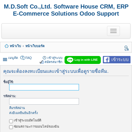
M.D.Soft Co.,Ltd. Software House CRM, ERP
E-Commerce Solutions Odoo Support
T
o
g
g
หน้าเว็บ
หน้าเว็บบอร์ด
l
นห
e
า
n
เมนูลัด
FAQ
เข้าสู่ระบบ
เข้าระบบ
Log in with LINE
a
สมัครสมาชิก
v
i
คุณจะต้องลงทะเบียนและเข้าสู่ระบบเพื่อดูรายชื่อทีม.
g
a
ชื่อผู้ใช้:
t
i
o
รหัสผ่าน:
n
ลืมรหัสผ่าน
ส่งอีเมลยืนยันอีกครั้ง
เข้าสู่ระบบอัตโนมัติ
ซ่อนสถานะการออนไลน์ของฉัน