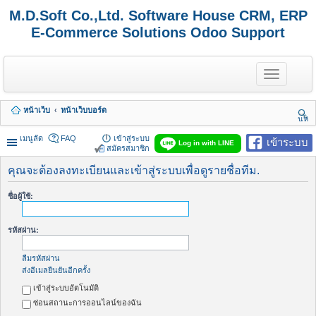
M.D.Soft Co.,Ltd. Software House CRM, ERP
E-Commerce Solutions Odoo Support
T
o
g
g
หน้าเว็บ
หน้าเว็บบอร์ด
l
นห
e
า
n
เมนูลัด
FAQ
เข้าสู่ระบบ
เข้าระบบ
Log in with LINE
a
สมัครสมาชิก
v
i
คุณจะต้องลงทะเบียนและเข้าสู่ระบบเพื่อดูรายชื่อทีม.
g
a
ชื่อผู้ใช้:
t
i
o
รหัสผ่าน:
n
ลืมรหัสผ่าน
ส่งอีเมลยืนยันอีกครั้ง
เข้าสู่ระบบอัตโนมัติ
ซ่อนสถานะการออนไลน์ของฉัน