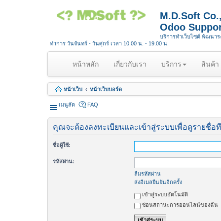
M.D.Soft Co
Odoo Suppor
บริการทำเว็บไซต์ พัฒนา
ทำการ วันจันทร์ - วันศุกร์ เวลา 10.00 น. - 19.00 น.
(
หน้าหลัก
เกี่ยวกับเรา
บริการ
สินค้า
c
u
หน้าเว็บ
หน้าเว็บบอร์ด
r
r
เมนูลัด
FAQ
e
n
คุณจะต้องลงทะเบียนและเข้าสู่ระบบเพื่อดูรายชื่อท
t
)
ชื่อผู้ใช้:
รหัสผ่าน:
ลืมรหัสผ่าน
ส่งอีเมลยืนยันอีกครั้ง
เข้าสู่ระบบอัตโนมัติ
ซ่อนสถานะการออนไลน์ของฉัน