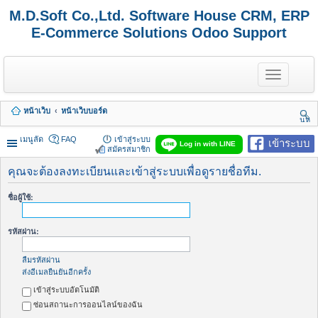
M.D.Soft Co.,Ltd. Software House CRM, ERP
E-Commerce Solutions Odoo Support
T
o
g
g
หน้าเว็บ
หน้าเว็บบอร์ด
l
นห
e
า
n
เมนูลัด
FAQ
เข้าสู่ระบบ
เข้าระบบ
Log in with LINE
a
สมัครสมาชิก
v
i
คุณจะต้องลงทะเบียนและเข้าสู่ระบบเพื่อดูรายชื่อทีม.
g
a
ชื่อผู้ใช้:
t
i
o
รหัสผ่าน:
n
ลืมรหัสผ่าน
ส่งอีเมลยืนยันอีกครั้ง
เข้าสู่ระบบอัตโนมัติ
ซ่อนสถานะการออนไลน์ของฉัน