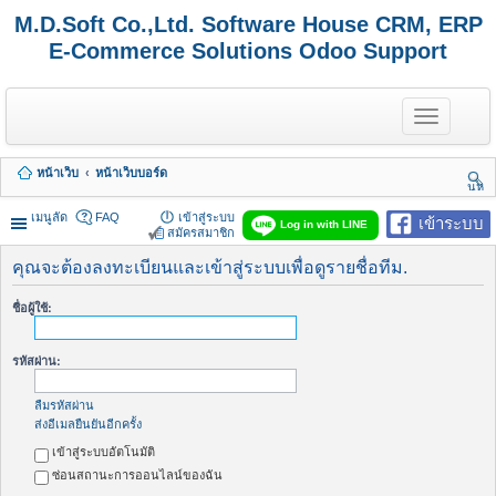
M.D.Soft Co.,Ltd. Software House CRM, ERP
E-Commerce Solutions Odoo Support
T
o
g
g
หน้าเว็บ
หน้าเว็บบอร์ด
l
นห
e
า
n
เมนูลัด
FAQ
เข้าสู่ระบบ
เข้าระบบ
Log in with LINE
a
สมัครสมาชิก
v
i
คุณจะต้องลงทะเบียนและเข้าสู่ระบบเพื่อดูรายชื่อทีม.
g
a
ชื่อผู้ใช้:
t
i
o
รหัสผ่าน:
n
ลืมรหัสผ่าน
ส่งอีเมลยืนยันอีกครั้ง
เข้าสู่ระบบอัตโนมัติ
ซ่อนสถานะการออนไลน์ของฉัน