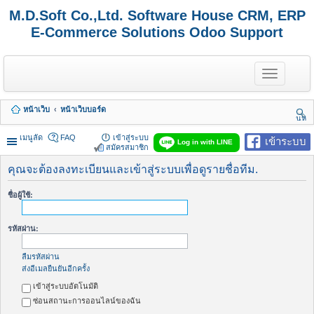
M.D.Soft Co.,Ltd. Software House CRM, ERP
E-Commerce Solutions Odoo Support
T
o
g
g
หน้าเว็บ
หน้าเว็บบอร์ด
l
นห
e
า
n
เมนูลัด
FAQ
เข้าสู่ระบบ
เข้าระบบ
Log in with LINE
a
สมัครสมาชิก
v
i
คุณจะต้องลงทะเบียนและเข้าสู่ระบบเพื่อดูรายชื่อทีม.
g
a
ชื่อผู้ใช้:
t
i
o
รหัสผ่าน:
n
ลืมรหัสผ่าน
ส่งอีเมลยืนยันอีกครั้ง
เข้าสู่ระบบอัตโนมัติ
ซ่อนสถานะการออนไลน์ของฉัน