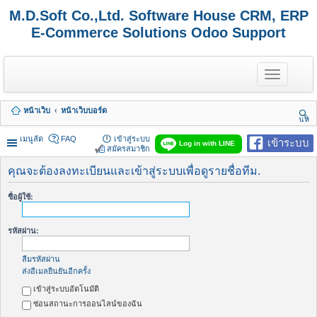
M.D.Soft Co.,Ltd. Software House CRM, ERP
E-Commerce Solutions Odoo Support
T
o
g
g
หน้าเว็บ
หน้าเว็บบอร์ด
l
นห
e
า
n
เมนูลัด
FAQ
เข้าสู่ระบบ
เข้าระบบ
Log in with LINE
a
สมัครสมาชิก
v
i
คุณจะต้องลงทะเบียนและเข้าสู่ระบบเพื่อดูรายชื่อทีม.
g
a
ชื่อผู้ใช้:
t
i
o
รหัสผ่าน:
n
ลืมรหัสผ่าน
ส่งอีเมลยืนยันอีกครั้ง
เข้าสู่ระบบอัตโนมัติ
ซ่อนสถานะการออนไลน์ของฉัน