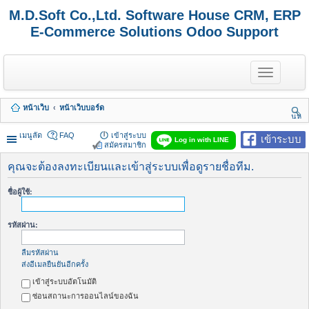
M.D.Soft Co.,Ltd. Software House CRM, ERP
E-Commerce Solutions Odoo Support
T
o
g
g
หน้าเว็บ
หน้าเว็บบอร์ด
l
นห
e
า
n
เมนูลัด
FAQ
เข้าสู่ระบบ
เข้าระบบ
Log in with LINE
a
สมัครสมาชิก
v
i
คุณจะต้องลงทะเบียนและเข้าสู่ระบบเพื่อดูรายชื่อทีม.
g
a
ชื่อผู้ใช้:
t
i
o
รหัสผ่าน:
n
ลืมรหัสผ่าน
ส่งอีเมลยืนยันอีกครั้ง
เข้าสู่ระบบอัตโนมัติ
ซ่อนสถานะการออนไลน์ของฉัน