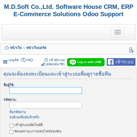
M.D.Soft Co.,Ltd. Software House CRM, ERP
E-Commerce Solutions Odoo Support
T
o
g
g
หน้าเว็บ
หน้าเว็บบอร์ด
l
นห
e
า
n
เมนูลัด
FAQ
เข้าสู่ระบบ
เข้าระบบ
Log in with LINE
a
สมัครสมาชิก
v
i
คุณจะต้องลงทะเบียนและเข้าสู่ระบบเพื่อดูรายชื่อทีม.
g
a
ชื่อผู้ใช้:
t
i
o
รหัสผ่าน:
n
ลืมรหัสผ่าน
ส่งอีเมลยืนยันอีกครั้ง
เข้าสู่ระบบอัตโนมัติ
ซ่อนสถานะการออนไลน์ของฉัน