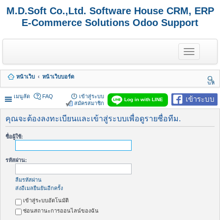
M.D.Soft Co.,Ltd. Software House CRM, ERP
E-Commerce Solutions Odoo Support
T
o
g
g
หน้าเว็บ
หน้าเว็บบอร์ด
l
นห
e
า
n
เมนูลัด
FAQ
เข้าสู่ระบบ
เข้าระบบ
Log in with LINE
a
สมัครสมาชิก
v
i
คุณจะต้องลงทะเบียนและเข้าสู่ระบบเพื่อดูรายชื่อทีม.
g
a
ชื่อผู้ใช้:
t
i
o
รหัสผ่าน:
n
ลืมรหัสผ่าน
ส่งอีเมลยืนยันอีกครั้ง
เข้าสู่ระบบอัตโนมัติ
ซ่อนสถานะการออนไลน์ของฉัน