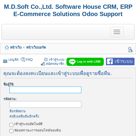
M.D.Soft Co.,Ltd. Software House CRM, ERP
E-Commerce Solutions Odoo Support
T
o
g
g
หน้าเว็บ
หน้าเว็บบอร์ด
l
นห
e
า
n
เมนูลัด
FAQ
เข้าสู่ระบบ
เข้าระบบ
Log in with LINE
a
สมัครสมาชิก
v
i
คุณจะต้องลงทะเบียนและเข้าสู่ระบบเพื่อดูรายชื่อทีม.
g
a
ชื่อผู้ใช้:
t
i
o
รหัสผ่าน:
n
ลืมรหัสผ่าน
ส่งอีเมลยืนยันอีกครั้ง
เข้าสู่ระบบอัตโนมัติ
ซ่อนสถานะการออนไลน์ของฉัน