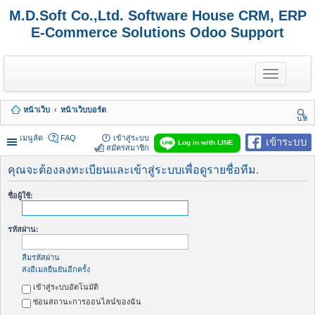
M.D.Soft Co.,Ltd. Software House CRM, ERP
E-Commerce Solutions Odoo Support
T
o
g
g
หน้าเว็บ
หน้าเว็บบอร์ด
l
นห
e
า
n
เมนูลัด
FAQ
เข้าสู่ระบบ
เข้าระบบ
Log in with LINE
a
สมัครสมาชิก
v
i
คุณจะต้องลงทะเบียนและเข้าสู่ระบบเพื่อดูรายชื่อทีม.
g
a
ชื่อผู้ใช้:
t
i
o
รหัสผ่าน:
n
ลืมรหัสผ่าน
ส่งอีเมลยืนยันอีกครั้ง
เข้าสู่ระบบอัตโนมัติ
ซ่อนสถานะการออนไลน์ของฉัน